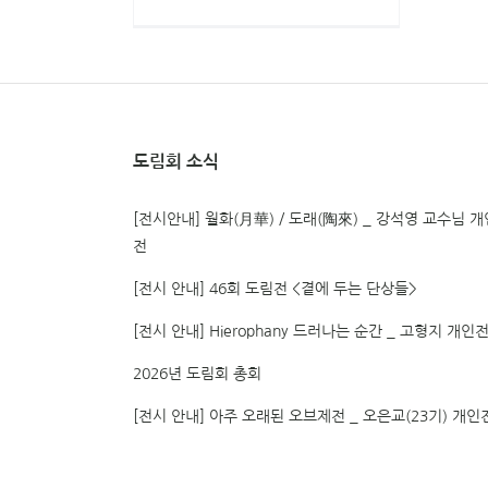
도림회 소식
[전시안내] 월화(月華) / 도래(陶來) _ 강석영 교수님 개
전
[전시 안내] 46회 도림전 <곁에 두는 단상들>
[전시 안내] Hierophany 드러나는 순간 _ 고형지 개인
2026년 도림회 총회
[전시 안내] 아주 오래된 오브제전 _ 오은교(23기) 개인