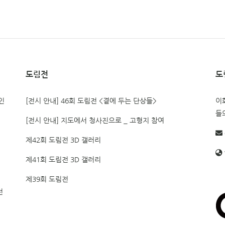
도림전
도
인
[전시 안내] 46회 도림전 <곁에 두는 단상들>
이
들
[전시 안내] 지도에서 청사진으로 _ 고형지 참여
제42회 도림전 3D 갤러리
전
제41회 도림전 3D 갤러리
제39회 도림전
전