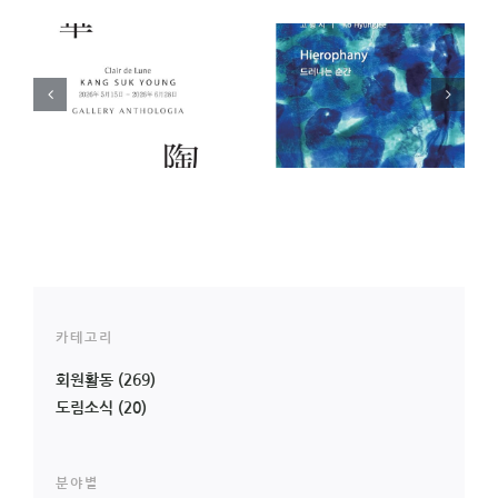
)
[전시 안내]
[전시 안내] 아주 오래
영
Hierophany 드러나는
된 오브제전 _ 오은교
순간 _ 고형지 개인전
(23기) 개인전
카테고리
회원활동
(269)
도림소식
(20)
분야별