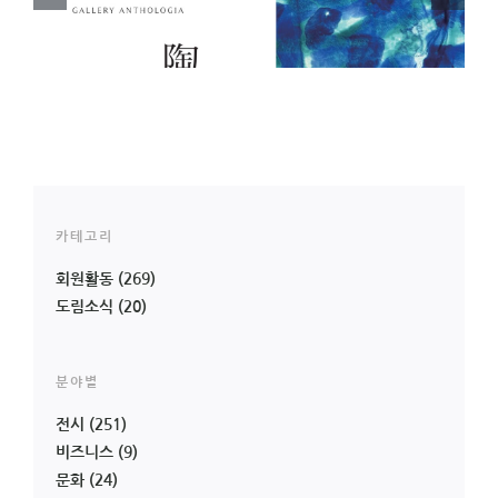
영
Hierophany 드러나는
된 오브제전 _ 오은교
순간 _ 고형지 개인전
(23기) 개인전
카테고리
회원활동
(269)
도림소식
(20)
분야별
전시
(251)
비즈니스
(9)
문화
(24)