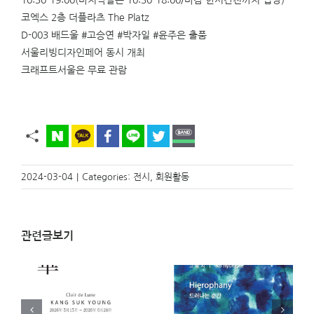
10:30-19:00(마지막날은 10:30-18:00/마감 한시간전까지 입장)
코엑스 2층 더플라츠 The Platz
D-003 배드울 #고승연 #박자일 #윤주은 출품
서울리빙디자인페어 동시 개최
크래프트서울은 무료 관람
2024-03-04
|
Categories:
전시
,
회원활동
관련글보기
)
[전시 안내]
[전시 안내] 아주 오래