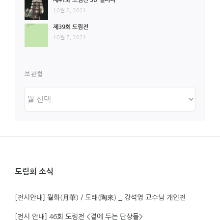
10월 8, 2021
제39회 도림전
10월 7, 2021
보관함
보
관
함
도림회 소식
[전시안내] 월화(月華) / 도래(陶來) _ 강석영 교수님 개인전
[전시 안내] 46회 도림전 <곁에 두는 단상들>