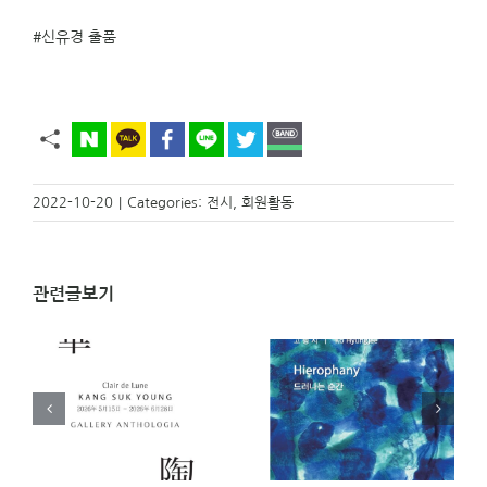
#신유경
출품
2022-10-20
|
Categories:
전시
,
회원활동
관련글보기
)
[전시 안내]
[전시 안내] 아주 오래
영
Hierophany 드러나는
된 오브제전 _ 오은교
순간 _ 고형지 개인전
(23기) 개인전