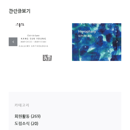
관련글보기
)
[전시 안내]
[전시 안내] 아주 오래
영
Hierophany 드러나는
된 오브제전 _ 오은교
순간 _ 고형지 개인전
(23기) 개인전
카테고리
회원활동
(269)
도림소식
(20)