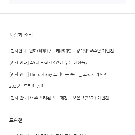
함
도림회 소식
[전시안내] 월화(月華) / 도래(陶來) _ 강석영 교수님 개인전
[전시 안내] 46회 도림전 <곁에 두는 단상들>
[전시 안내] Hierophany 드러나는 순간 _ 고형지 개인전
2026년 도림회 총회
[전시 안내] 아주 오래된 오브제전 _ 오은교(23기) 개인전
도림전