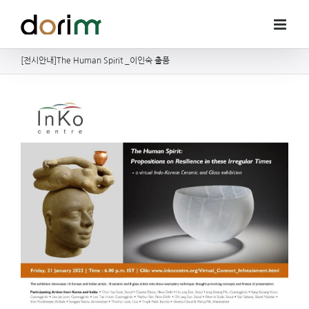
Skip
to
content
[전시안내]The Human Spirit _이인숙 출품