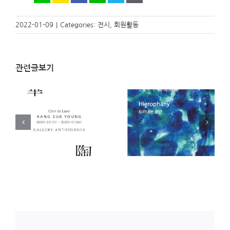
2022-01-09
|
Categories:
전시
,
회원활동
관련글보기
)
[전시 안내]
[전시 안내] 아주 오래
영
Hierophany 드러나는
된 오브제전 _ 오은교
순간 _ 고형지 개인전
(23기) 개인전