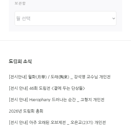
보관함
보
관
함
도림회 소식
[전시안내] 월화(月華) / 도래(陶來) _ 강석영 교수님 개인전
[전시 안내] 46회 도림전 <곁에 두는 단상들>
[전시 안내] Hierophany 드러나는 순간 _ 고형지 개인전
2026년 도림회 총회
[전시 안내] 아주 오래된 오브제전 _ 오은교(23기) 개인전