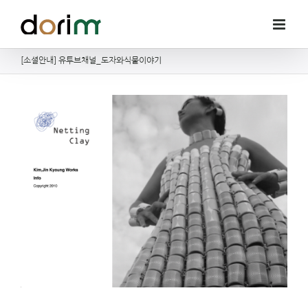
Skip
to
content
[소셜안내] 유투브채널_도자와식물이야기