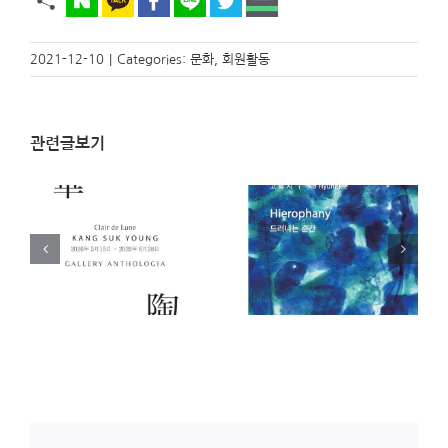
2021-12-10
|
Categories:
문화
,
회원활동
관련글보기
)
[전시 안내]
[전시 안내] 아주 오래
영
Hierophany 드러나는
된 오브제전 _ 오은교
순간 _ 고형지 개인전
(23기) 개인전