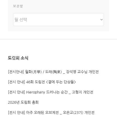
보관함
보
관
함
도림회 소식
[전시안내] 월화(月華) / 도래(陶來) _ 강석영 교수님 개인전
[전시 안내] 46회 도림전 <곁에 두는 단상들>
[전시 안내] Hierophany 드러나는 순간 _ 고형지 개인전
2026년 도림회 총회
[전시 안내] 아주 오래된 오브제전 _ 오은교(23기) 개인전