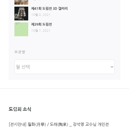
제41회 도림전 3D 갤러리
10월 8, 2021
제39회 도림전
10월 7, 2021
보관함
보
관
함
도림회 소식
[전시안내] 월화(月華) / 도래(陶來) _ 강석영 교수님 개인전