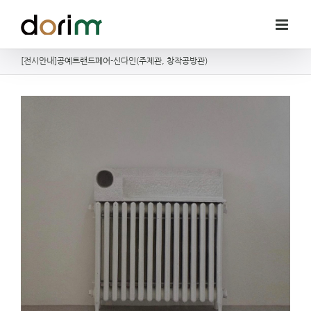
Skip
to
content
[전시안내]공예트랜드페어-신다인(주제관, 창작공방관)