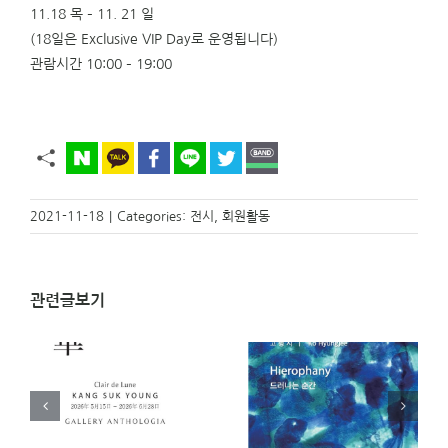
11.18 목 – 11. 21 일
(18일은 Exclusive VIP Day로 운영됩니다)
관람시간 10:00 – 19:00
2021-11-18
|
Categories:
전시
,
회원활동
관련글보기
)
[전시 안내]
[전시 안내] 아주 오래
영
Hierophany 드러나는
된 오브제전 _ 오은교
순간 _ 고형지 개인전
(23기) 개인전