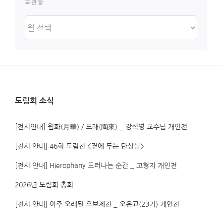
보관함
보
관
함
도림회 소식
[전시안내] 월화(月華) / 도래(陶來) _ 강석영 교수님 개인전
[전시 안내] 46회 도림전 <곁에 두는 단상들>
[전시 안내] Hierophany 드러나는 순간 _ 고형지 개인전
2026년 도림회 총회
[전시 안내] 아주 오래된 오브제전 _ 오은교(23기) 개인전