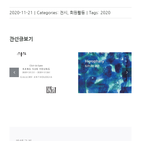
2020-11-21
|
Categories:
전시
,
회원활동
|
Tags:
2020
관련글보기
)
[전시 안내]
[전시 안내] 아주 오래
영
Hierophany 드러나는
된 오브제전 _ 오은교
순간 _ 고형지 개인전
(23기) 개인전