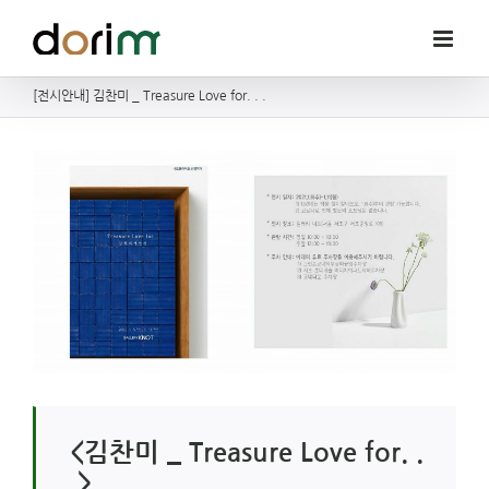
Skip
to
content
[전시안내] 김찬미 _ Treasure Love for. . .
<김찬미 _ Treasure Love for. .
.>