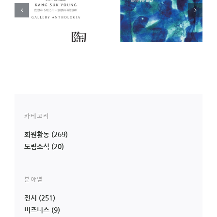
)
[전시 안내]
[전시 안내] 아주 오래
영
Hierophany 드러나는
된 오브제전 _ 오은교
순간 _ 고형지 개인전
(23기) 개인전
카테고리
회원활동
(269)
도림소식
(20)
분야별
전시
(251)
비즈니스
(9)