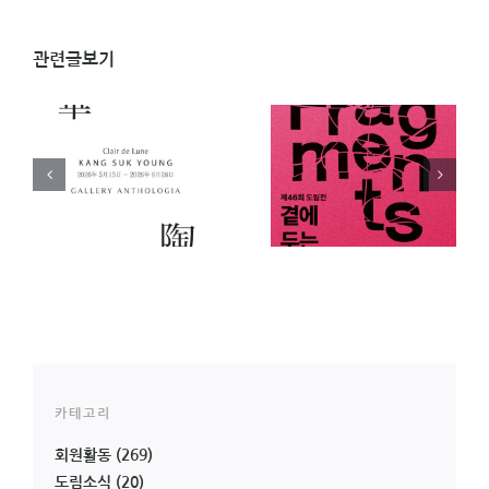
관련글보기
)
[전시 안내]
[전시 안내] 46회 도림
영
Hierophany 드러나는
전
순간 _ 고형지 개인전
카테고리
회원활동
(269)
도림소식
(20)