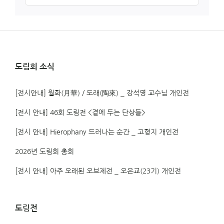
함
도림회 소식
[전시안내] 월화(月華) / 도래(陶來) _ 강석영 교수님 개인전
[전시 안내] 46회 도림전 <곁에 두는 단상들>
[전시 안내] Hierophany 드러나는 순간 _ 고형지 개인전
2026년 도림회 총회
[전시 안내] 아주 오래된 오브제전 _ 오은교(23기) 개인전
도림전