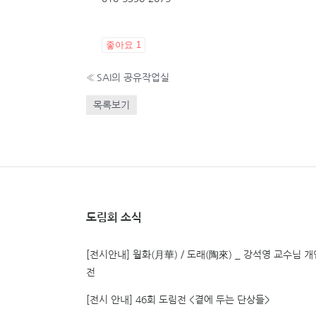
좋아요
1
«
SAI의 공유작업실
목록보기
도림회 소식
[전시안내] 월화(月華) / 도래(陶來) _ 강석영 교수님 개
전
[전시 안내] 46회 도림전 <곁에 두는 단상들>