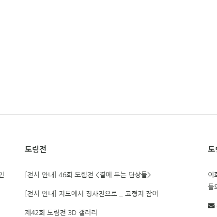
도림전
도
인
[전시 안내] 46회 도림전 <곁에 두는 단상들>
이
들
[전시 안내] 지도에서 청사진으로 _ 고형지 참여
제42회 도림전 3D 갤러리