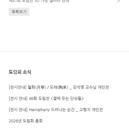
제41회 도림전 3D 가상 갤러리 안내
»
목록보기
도림회 소식
[전시안내] 월화(月華) / 도래(陶來) _ 강석영 교수님 개인전
[전시 안내] 46회 도림전 <곁에 두는 단상들>
[전시 안내] Hierophany 드러나는 순간 _ 고형지 개인전
2026년 도림회 총회