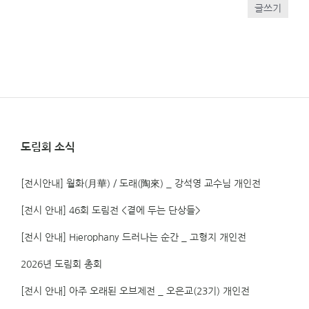
글쓰기
도림회 소식
[전시안내] 월화(月華) / 도래(陶來) _ 강석영 교수님 개인전
[전시 안내] 46회 도림전 <곁에 두는 단상들>
[전시 안내] Hierophany 드러나는 순간 _ 고형지 개인전
2026년 도림회 총회
[전시 안내] 아주 오래된 오브제전 _ 오은교(23기) 개인전