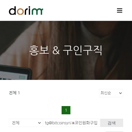
Skip
to
content
홍보 & 구인구직
전체 1
1
검색