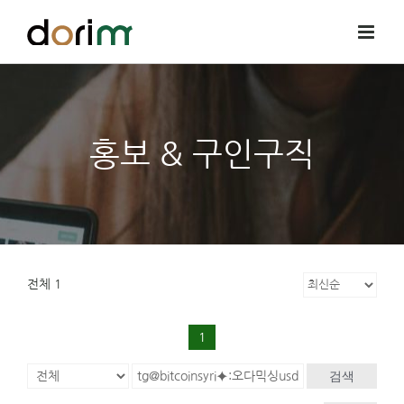
Skip
to
content
홍보 & 구인구직
전체 1
1
검색