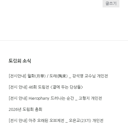
글쓰기
도림회 소식
[전시안내] 월화(月華) / 도래(陶來) _ 강석영 교수님 개인전
[전시 안내] 46회 도림전 <곁에 두는 단상들>
[전시 안내] Hierophany 드러나는 순간 _ 고형지 개인전
2026년 도림회 총회
[전시 안내] 아주 오래된 오브제전 _ 오은교(23기) 개인전