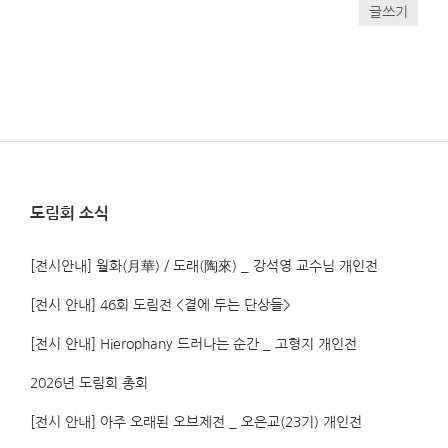
글쓰기
도림회 소식
[전시안내] 월화(月華) / 도래(陶來) _ 강석영 교수님 개인전
[전시 안내] 46회 도림전 <곁에 두는 단상들>
[전시 안내] Hierophany 드러나는 순간 _ 고형지 개인전
2026년 도림회 총회
[전시 안내] 아주 오래된 오브제전 _ 오은교(23기) 개인전