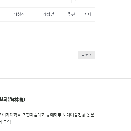
작성자
작성일
추천
조회
글쓰기
림회(陶林會)
화여자대학교 조형예술대학 공예학부 도자예술전공 동문
의 모임