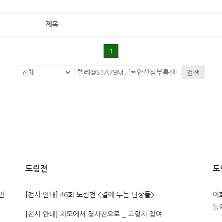
제목
1
검색
도림전
도
인
[전시 안내] 46회 도림전 <곁에 두는 단상들>
이
들
[전시 안내] 지도에서 청사진으로 _ 고형지 참여