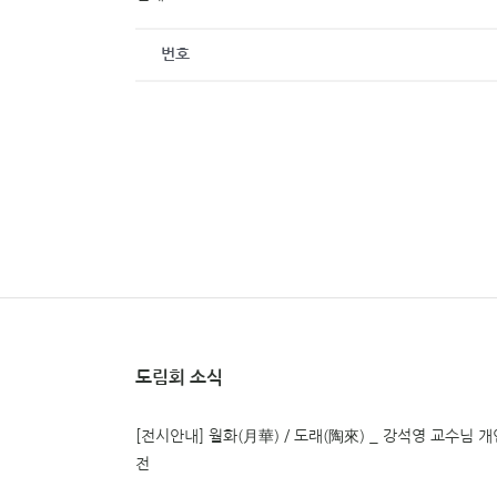
번호
도림회 소식
[전시안내] 월화(月華) / 도래(陶來) _ 강석영 교수님 개
전