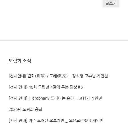
글쓰기
도림회 소식
[전시안내] 월화(月華) / 도래(陶來) _ 강석영 교수님 개인전
[전시 안내] 46회 도림전 <곁에 두는 단상들>
[전시 안내] Hierophany 드러나는 순간 _ 고형지 개인전
2026년 도림회 총회
[전시 안내] 아주 오래된 오브제전 _ 오은교(23기) 개인전