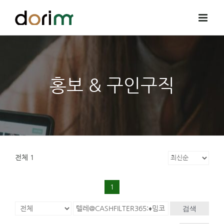
Skip
to
content
홍보 & 구인구직
전체 1
1
검색