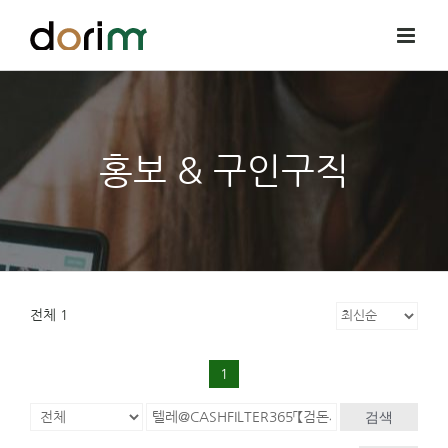
Skip
to
content
홍보 & 구인구직
전체 1
1
검색