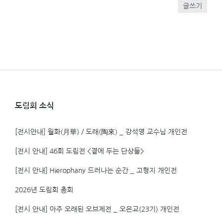
글쓰기
도림회 소식
[전시안내] 월화(月華) / 도래(陶來) _ 강석영 교수님 개인전
[전시 안내] 46회 도림전 <곁에 두는 단상들>
[전시 안내] Hierophany 드러나는 순간 _ 고형지 개인전
2026년 도림회 총회
[전시 안내] 아주 오래된 오브제전 _ 오은교(23기) 개인전