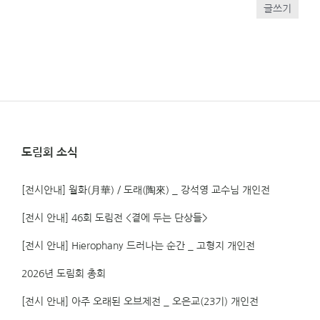
글쓰기
도림회 소식
[전시안내] 월화(月華) / 도래(陶來) _ 강석영 교수님 개인전
[전시 안내] 46회 도림전 <곁에 두는 단상들>
[전시 안내] Hierophany 드러나는 순간 _ 고형지 개인전
2026년 도림회 총회
[전시 안내] 아주 오래된 오브제전 _ 오은교(23기) 개인전