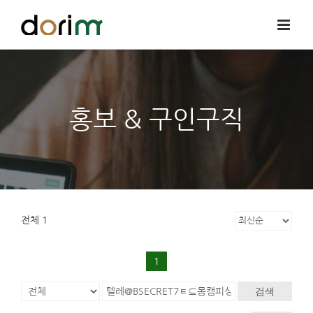
Skip
to
content
홍보 & 구인구직
전체 1
1
검색