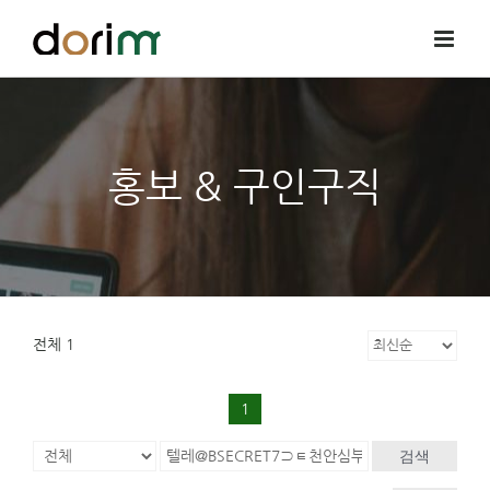
Skip
to
content
홍보 & 구인구직
전체 1
1
검색