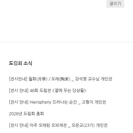
글쓰기
도림회 소식
[전시안내] 월화(月華) / 도래(陶來) _ 강석영 교수님 개인전
[전시 안내] 46회 도림전 <곁에 두는 단상들>
[전시 안내] Hierophany 드러나는 순간 _ 고형지 개인전
2026년 도림회 총회
[전시 안내] 아주 오래된 오브제전 _ 오은교(23기) 개인전