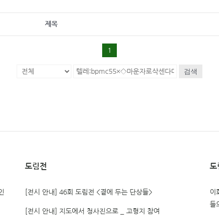
제목
1
검색
도림전
도
인
[전시 안내] 46회 도림전 <곁에 두는 단상들>
이
들
[전시 안내] 지도에서 청사진으로 _ 고형지 참여