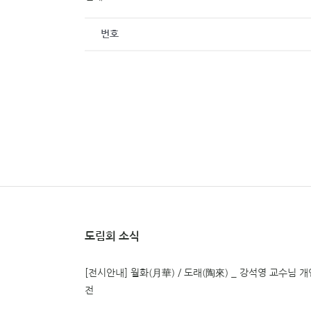
번호
도림회 소식
[전시안내] 월화(月華) / 도래(陶來) _ 강석영 교수님 개
전