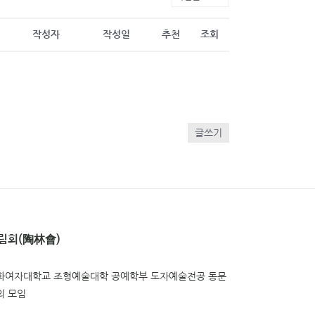
작성자
작성일
추천
조회
글쓰기
림회(陶林會)
화여자대학교 조형예술대학 공예학부 도자예술전공 동문
의 모임