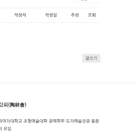
작성자
작성일
추천
조회
글쓰기
림회(陶林會)
화여자대학교 조형예술대학 공예학부 도자예술전공 동문
의 모임