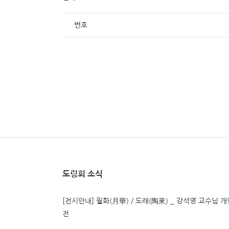
번호
도림회 소식
[전시안내] 월화(月華) / 도래(陶來) _ 강석영 교수님 개
전