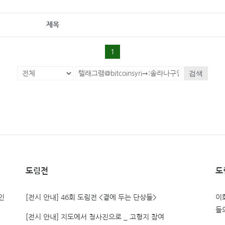
제목
1
검색
도림전
도
인
[전시 안내] 46회 도림전 <곁에 두는 단상들>
이
들
[전시 안내] 지도에서 청사진으로 _ 고형지 참여