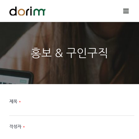
Skip
to
content
홍보 & 구인구직
제목
*
작성자
*