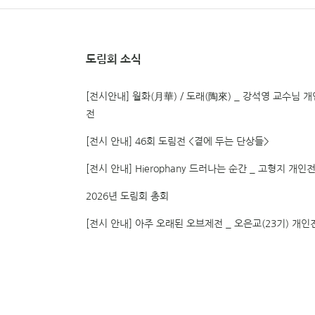
도림회 소식
[전시안내] 월화(月華) / 도래(陶來) _ 강석영 교수님 개
전
[전시 안내] 46회 도림전 <곁에 두는 단상들>
[전시 안내] Hierophany 드러나는 순간 _ 고형지 개인
2026년 도림회 총회
[전시 안내] 아주 오래된 오브제전 _ 오은교(23기) 개인