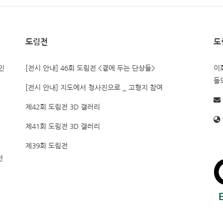
도림전
도
인
[전시 안내] 46회 도림전 <곁에 두는 단상들>
이
들
[전시 안내] 지도에서 청사진으로 _ 고형지 참여
제42회 도림전 3D 갤러리
전
제41회 도림전 3D 갤러리
제39회 도림전
전